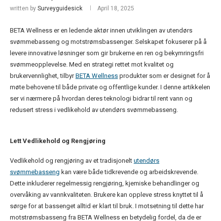
written by
Surveyguidesick
April 18, 2025
BETA Wellness er en ledende aktør innen utviklingen av utendørs
svømmebasseng og motstrømsbassenger. Selskapet fokuserer på å
levere innovative løsninger som gir brukerne en ren og bekymringsfri
svømmeopplevelse. Med en strategi rettet mot kvalitet og
brukervennlighet, tilbyr
BETA
Wellness
produkter som er designet for å
møte behovene til både private og offentlige kunder. I denne artikkelen
ser vi nærmere på hvordan deres teknologi bidrar til rent vann og
redusert stress i vedlikehold av utendørs svømmebasseng.
Lett Vedlikehold og Rengjøring
Vedlikehold og rengjøring av et tradisjonelt
utendørs
svømmebasseng
kan være både tidkrevende og arbeidskrevende.
Dette inkluderer regelmessig rengjøring, kjemiske behandlinger og
overvåking av vannkvaliteten. Brukere kan oppleve stress knyttet til å
sørge for at bassenget alltid er klart til bruk. I motsetning til dette har
motstrømsbasseng fra BETA Wellness en betydelig fordel, da de er