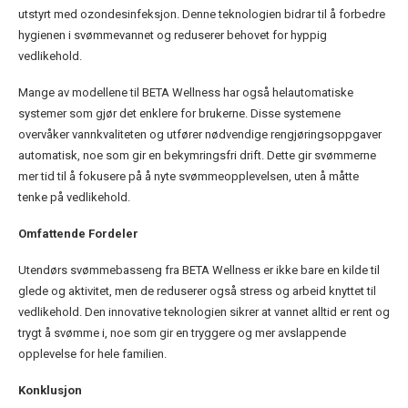
utstyrt med ozondesinfeksjon. Denne teknologien bidrar til å forbedre
hygienen i svømmevannet og reduserer behovet for hyppig
vedlikehold.
Mange av modellene til BETA Wellness har også helautomatiske
systemer som gjør det enklere for brukerne. Disse systemene
overvåker vannkvaliteten og utfører nødvendige rengjøringsoppgaver
automatisk, noe som gir en bekymringsfri drift. Dette gir svømmerne
mer tid til å fokusere på å nyte svømmeopplevelsen, uten å måtte
tenke på vedlikehold.
Omfattende Fordeler
Utendørs svømmebasseng fra BETA Wellness er ikke bare en kilde til
glede og aktivitet, men de reduserer også stress og arbeid knyttet til
vedlikehold. Den innovative teknologien sikrer at vannet alltid er rent og
trygt å svømme i, noe som gir en tryggere og mer avslappende
opplevelse for hele familien.
Konklusjon